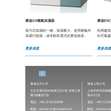
康迪GS燃氣加濕器
康迪ES
輔機形式連
蒸汽式加濕的一種，加濕量大。使用燃氣作
利用建筑
為運行能源，成本較耗電式的要低很多。
向空氣處
更多信息
更多信
康迪北京公司
康迪上海公司
北京市通州區科創東五街2號 光聯工業
上海市靜安區梅園路
園3號廠房C區
場1611室
電話：+86 10 81503008
電話：+86 21 638
郵箱：service.cn@condair.com
郵箱：service.cn@