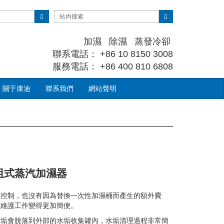
加濕 除濕 蒸發冷卻
聯系電話： +86 10 8150 3008
服務電話： +86 400 810 6808
關于康迪
聯系我們
網站聲明
代電阻式蒸汽加濕器
度控制，也沒有因為替換一次性加濕桶而產生的額外費
讓維護工作變得更加簡便。
水垢會脫落到外部的水垢收集罐內，水垢清理過程非常簡