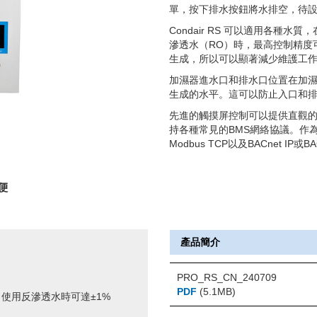
單，按下排水按鈕將水排空，待
Condair RS 可以適用各種
滲透水（RO）時，最高控制精度
生成，所以可以顯著減少維護工
加濕器進水口和排水口位置在加
生成的水平。這可以防止入口和
先進的觸摸屏控制可以提供直觀的操
持各種常見的BMS網絡協議。作為標準
Modbus TCP以及BACnet IP或
便
產品簡介
PRO_RS_CN_240709
PDF
(5.1MB)
使用反滲透水時可達±1%