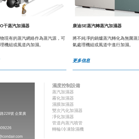
CO干蒸汽加濕器
康迪SE蒸汽轉蒸汽加濕器
物現有的蒸汽網絡作為蒸汽源，可
將不純凈的鍋爐蒸汽轉化為無菌蒸
理機組或風道內加濕。
氣處理機組或風道中進行加濕。
息
更多信息
濕度控制設備
蒸汽加濕器
霧化加濕器
濕膜加濕器
雙次汽化加濕器
228號 企業廣
凈化加濕器
管道內蒸汽噴管
09226
轉輪/冷凍除濕機
condair.com