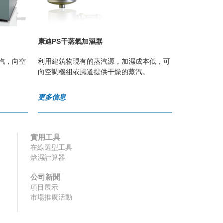
康迪PS干蒸氣加濕器
康迪ECO3
汽，向空
利用建筑物現有的蒸汽源，加濕成本低，可
蒸汽加濕器
向空調機組或風道提供干燥的蒸汽。
易、使用簡
更多信息
更多信息
實用工具
在線選型工具
焓濕計算器
公司新聞
項目展示
市場推廣活動