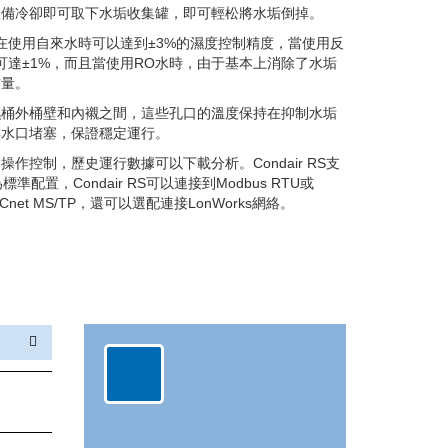
設備冷卻即可取下水垢收集罐，即可輕松將水垢倒掉
。
水質，在使用自來水時可以達到±3%的濕度控制精度，當使用反
可達±1%，而且當使用RO水時，由于基本上消除了水垢
作量
。
濕桶外桶壁和內襯之間，這些孔口的溫度保持在抑制水垢
排水口堵塞，保證穩定運行
。
作控制，歷史運行數據可以下載分析。Condair RS支
配置，Condair RS可以連接到Modbus RTU或
BACnet MS/TP，還可以選配連接LonWorks網絡。