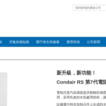
找到當地的康迪公司
統
空氣加濕知識
關于衛生與健康
應用領域
公司新聞
Next
新升級，新功能！
Condair RS 第7
電熱式蒸汽加濕器提供精確的濕
用，采用先進的水垢處理技術，
設備運行時在加熱元件上生成的