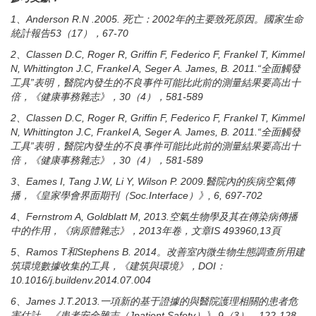
1、Anderson R.N .2005. 死亡：2002年的主要致死原因。國家生命
統計報告53（17），67-70
2、Classen D.C, Roger R, Griffin F, Federico F, Frankel T, Kimmel
N, Whittington J.C, Frankel A, Seger A. James, B. 2011.“全面觸發
工具”表明，醫院內發生的不良事件可能比此前的測量結果要高出十
倍，《健康事務雜志》，30（4），581-589
2、Classen D.C, Roger R, Griffin F, Federico F, Frankel T, Kimmel
N, Whittington J.C, Frankel A, Seger A. James, B. 2011.“全面觸發
工具”表明，醫院內發生的不良事件可能比此前的測量結果要高出十
倍，《健康事務雜志》，30（4），581-589
3、Eames I, Tang J.W, Li Y, Wilson P. 2009.醫院內的疾病空氣傳
播，《皇家學會界面期刊（Soc.Interface）》, 6, 697-702
4、Fernstrom A, Goldblatt M, 2013.空氣生物學及其在傳染病傳播
中的作用，《病原體雜志》，2013年卷，文章IS 493960,13頁
5、Ramos T和Stephens B. 2014。改善室內微生物生態調查所用建
筑環境數據收集的工具，《建筑與環境》，DOI：
10.1016/j.buildenv.2014.07.004
6、James J.T.2013.一項新的基于證據的與醫院護理相關的患者危
害估計，《患者安全雜志（Jpatient Safety）》 9（3），122-128