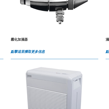
霧化加濕器
濕
點擊這里獲取更多信息