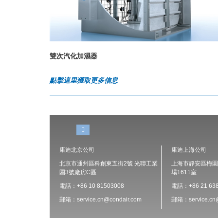
雙次汽化加濕器
點擊這里獲取更多信息
康迪北京公司
康迪上海公司
北京市通州區科創東五街2號 光聯工業
上海市靜安區梅園路
園3號廠房C區
場1611室
電話：+86 10 81503008
電話：+86 21 638
郵箱：service.cn@condair.com
郵箱：service.cn@