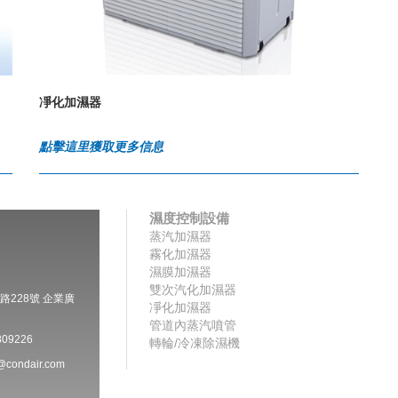
凈化加濕器
點擊這里獲取更多信息
濕度控制設備
蒸汽加濕器
霧化加濕器
濕膜加濕器
雙次汽化加濕器
228號 企業廣
凈化加濕器
管道內蒸汽噴管
09226
轉輪/冷凍除濕機
condair.com