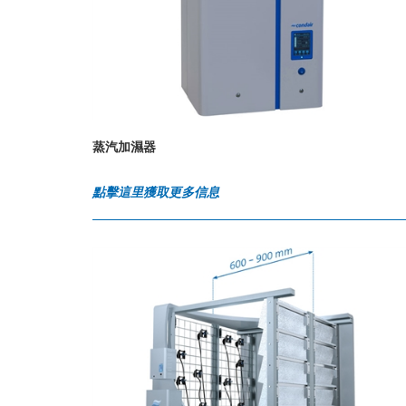
蒸汽加濕器
點擊這里獲取更多信息