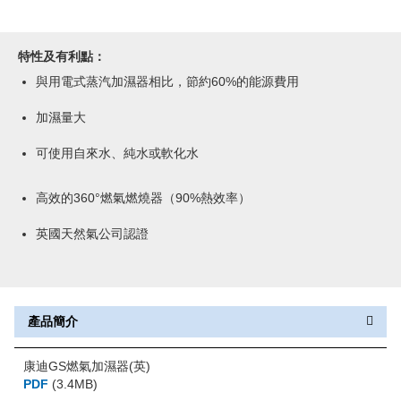
特性及有利點：
與用電式蒸汽加濕器相比，節約60%的能源費用
加濕量大
可使用自來水、純水或軟化水
高效的360°燃氣燃燒器（90%熱效率）
英國天然氣公司認證
產品簡介
康迪GS燃氣加濕器(英)
PDF
(3.4MB)