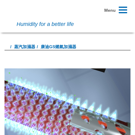
Toggle
Menu
navigati
Humidity for a better life
蒸汽加濕器
康迪GS燃氣加濕器
Previous
Next