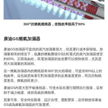
o
360
的燃氣燃燒器，使熱效率能高于90%
康迪
GS
燃氣加濕器
康迪GS加濕器可提供的蒸汽加濕量很大，但其運行成本卻很低。加
濕量相等的情況下，低廉的燃氣費使GS比耗電式的蒸汽加濕器便宜
約60%。正因為如此，耗電加濕器的改造費可以很快收回，尤其是
用大加濕量的系統時。
這一燃氣加濕器內的燃燒器有360°的火焰環繞，可提供90%以上的
熱效率。這也就意味著它對加濕需求的反應速度更快，而且控制精
度更高、燃氣損耗更少。
康迪GS內置大型平板換熱器，可使水垢在運行期間自行脫落，這有
助于減少維護、保持高效的傳熱導。
質量可靠、安全特征顯著、設計合理、選配豐富，這些都使得康迪
GS成為燃氣加濕器的可靠選擇。