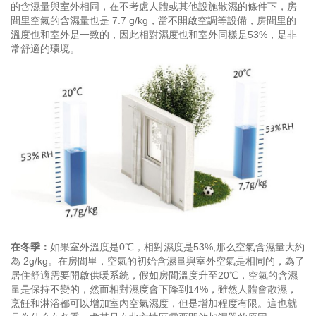
的含濕量與室外相同，在不考慮人體或其他設施散濕的條件下，房
間里空氣的含濕量也是
7.7 g/kg，當不開啟空調等設備，房間里的
溫度也和室外是一致的，因此相對濕度也和室外同樣是53%，是非
常舒適的環境。
在冬季：
如果室外溫度是0℃，相對濕度是53%,那么空氣含濕量大約
為 2g/kg。在房間里，空氣的初始含濕量與室外空氣是相同的，為了
居住舒適需要開啟供暖系統，假如房間溫度升至20℃，空氣的含濕
量是保持不變的，然而相對濕度會下降到14%，雖然人體會散濕，
烹飪和淋浴都可以增加室內空氣濕度，但是增加程度有限。這也就