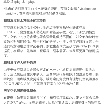
單位是 g/kg 或 kg/kg。
*
此處的絕對濕度并非指水蒸氣的密度，英語文獻稱之為absolute
humidity，在中國相關教材里指的是含濕量。
相對濕度對工業生產的重要性
當空氣相對濕度低于40%，生產環境里容易發生靜電釋放
（ESD），會對生產工藝造成影響甚至事故。在沒有加濕的情況
下，
空氣中的水分含量也即含濕量是保持不變的，對
空氣加熱時會
導致相對濕度降低
。對于材料的研發，生產，儲存與維護而言，合
適的相對濕度是非常必要的，多數生產環境至少需要40%到60%的
濕度，在煙草，化纖等生產環境，經常需要70%甚至更高的相對濕
度。
相對濕度與人體舒適度
由于干燥空氣總是會吸收更多的水分，也會從周圍環境中吸收水
分，這也包括身在其中的人。這會導致很多癥狀諸如皮膚發癢，眼
睛灼痛，頭疼以及疲勞等等。以舒適的角度而言理想的空氣溫度在
20°C 到25°C 之間，空氣濕度范圍在40%到60%之間。
房間空氣濕度變化舉例:
在夏季：
如果室外溫度是20℃，相對濕度是53%，那么空氣含濕量
大約為7.7 g/kg。而在房間里，因為開窗通風，房間里引入的新空氣