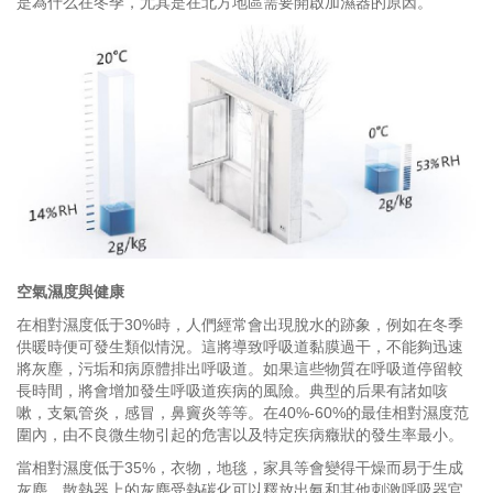
是為什么在冬季，尤其是在北方地區需要開啟加濕器的原因。
空氣濕度與健康
在相對濕度低于30%時，人們經常會出現脫水的跡象，例如在冬季
供暖時便可發生類似情況。這將導致呼吸道黏膜過干，不能夠迅速
將灰塵，污垢和病原體排出呼吸道。如果這些物質在呼吸道停留較
長時間，將會增加發生呼吸道疾病的風險。典型的后果有諸如咳
嗽，支氣管炎，感冒，鼻竇炎等等。在40%-60%的最佳相對濕度范
圍內，由不良微生物引起的危害以及特定疾病癥狀的發生率最小。
當相對濕度低于35%，衣物，地毯，家具等會變得干燥而易于生成
灰塵。散熱器上的灰塵受熱碳化可以釋放出氨和其他刺激呼吸器官