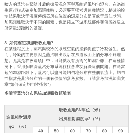
噴入的蒸汽在緊隨其后的擴展混合區與系統送風均勻混合。在為衛
生運行模式確定加濕距離時，必須要單獨考慮這種情況，精確的控
制結果取決于濕度傳感器所在位置的濕度分布是否處于最佳狀態。
加濕距離取決于不同的因素，也是確立下游系統部件和傳感器建立
所需最短距離的基礎。
3. 如何縮短加濕吸收距離?
在某種程度上，蒸汽與較冷的系統空氣的接觸促使了冷凝發生。然
而，冷凝的主要原因是蒸汽噴出以后在風道截面上的分布不夠理
想。尤其是在改造項目中，可能就沒有所需的加濕距離。在這種情
況下，采用多噴管蒸汽分布系統往往會成功解決這個問題。在適當
短的加濕距離下，蒸汽可以盡可能均勻地分布在整個氣流上。均勻
性指數是蒸汽分布的一個有價值的參考參數。（請參考加濕知識文
章“如何確定均勻性指數”）
多噴管蒸汽分布系統加濕吸收距離表
吸收距離BN單位（米）
進風相對濕度
出風相對濕度 φ2（%）
φ1 （%）
40
50
60
70
80
90