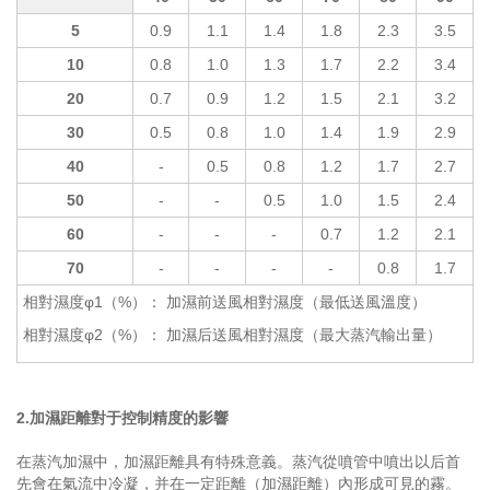
5
0.9
1.1
1.4
1.8
2.3
3.5
10
0.8
1.0
1.3
1.7
2.2
3.4
20
0.7
0.9
1.2
1.5
2.1
3.2
30
0.5
0.8
1.0
1.4
1.9
2.9
40
-
0.5
0.8
1.2
1.7
2.7
50
-
-
0.5
1.0
1.5
2.4
60
-
-
-
0.7
1.2
2.1
70
-
-
-
-
0.8
1.7
相對濕度φ1（%）： 加濕前送風相對濕度（最低送風溫度）
相對濕度φ2（%）： 加濕后送風相對濕度（最大蒸汽輸出量）
2.加濕距離對于控制精度的影響
在蒸汽加濕中，加濕距離具有特殊意義。蒸汽從噴管中噴出以后首
先會在氣流中冷凝，并在一定距離（加濕距離）內形成可見的霧。