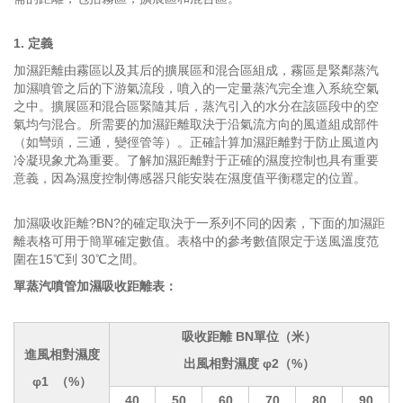
1. 定義
加濕距離由霧區以及其后的擴展區和混合區組成，霧區是緊鄰蒸汽
加濕噴管之后的下游氣流段，噴入的一定量蒸汽完全進入系統空氣
之中。擴展區和混合區緊隨其后，蒸汽引入的水分在該區段中的空
氣均勻混合。所需要的加濕距離取決于沿氣流方向的風道組成部件
（如彎頭，三通，變徑管等）。正確計算加濕距離對于防止風道內
冷凝現象尤為重要。了解加濕距離對于正確的濕度控制也具有重要
意義，因為濕度控制傳感器只能安裝在濕度值平衡穩定的位置。
加濕吸收距離?BN?的確定取決于一系列不同的因素，下面的加濕距
離表格可用于簡單確定數值。表格中的參考數值限定于送風溫度范
圍在15℃到 30℃之間。
單蒸汽噴管加濕吸收距離表：
吸收距離 BN單位（米）
進風相對濕度
出風相對濕度 φ2（%）
φ1 （%）
40
50
60
70
80
90