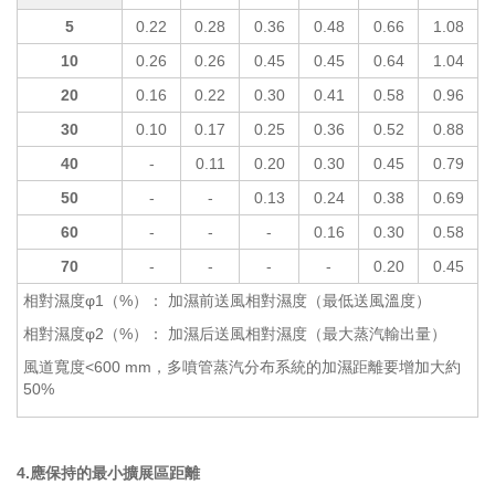
5
0.22
0.28
0.36
0.48
0.66
1.08
10
0.26
0.26
0.45
0.45
0.64
1.04
20
0.16
0.22
0.30
0.41
0.58
0.96
30
0.10
0.17
0.25
0.36
0.52
0.88
40
-
0.11
0.20
0.30
0.45
0.79
50
-
-
0.13
0.24
0.38
0.69
60
-
-
-
0.16
0.30
0.58
70
-
-
-
-
0.20
0.45
相對濕度φ1（%）： 加濕前送風相對濕度（最低送風溫度）
相對濕度φ2（%）： 加濕后送風相對濕度（最大蒸汽輸出量）
風道寬度<600 mm，多噴管蒸汽分布系統的加濕距離要增加大約
50%
4.應保持的最小擴展區距離