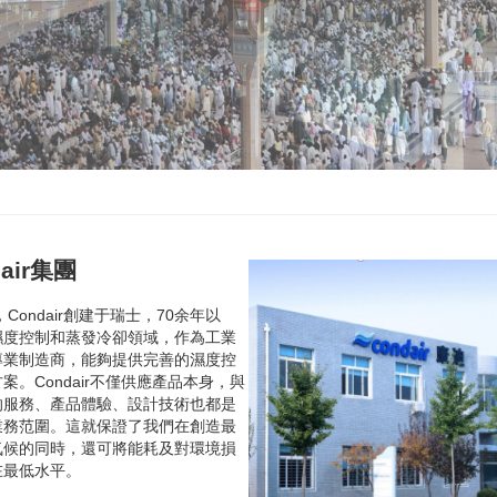
dair集團
，Condair創建于瑞士，70余年以
濕度控制和蒸發冷卻領域，作為工業
專業制造商，能夠提供完善的濕度控
案。Condair不僅供應產品本身，與
的服務、產品體驗、設計技術也都是
業務范圍。這就保證了我們在創造最
氣候的同時，還可將能耗及對環境損
在最低水平。