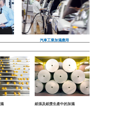
汽車工業加濕應用
濕
紙張及紙漿生產中的加濕
醫療器械生