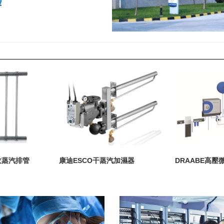
息
吸收蒸汽排管
康迪ESCO干蒸汽加濕器
DRAABE高