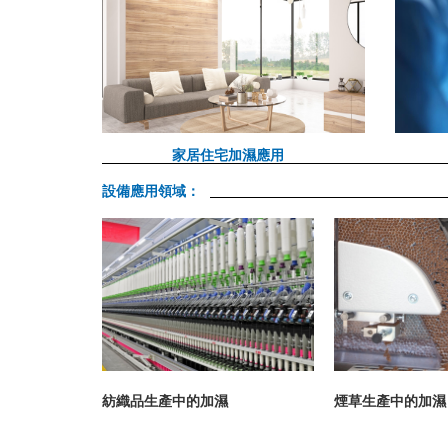
家居住宅加濕應用
設備應用領域：
加濕
紡織品生產中的加濕
煙草生產中的加濕