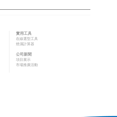
實用工具
在線選型工具
焓濕計算器
公司新聞
項目展示
市場推廣活動