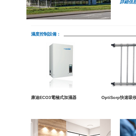
詳細信
濕度控制設備：
壓微霧加濕器
康迪ECO3電極式加濕器
OptiSorp快速