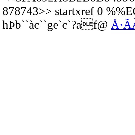
878743>> startxref 0 %%E
hÞb``àc``ge`c`?af@
Å·Ã