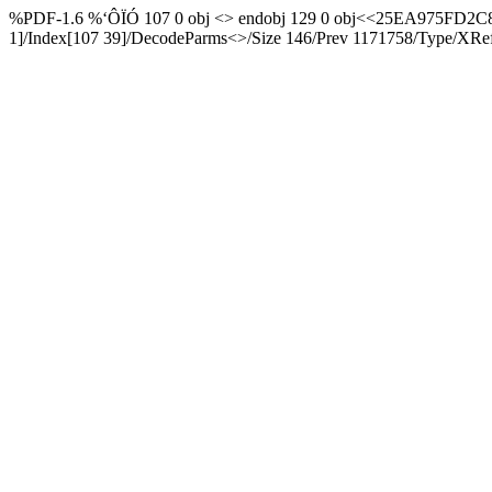
%PDF-1.6 %‘ÔÏÓ 107 0 obj <> endobj 129 0 obj<<25EA975FD2C8
1]/Index[107 39]/DecodeParms<>/Size 146/Prev 1171758/Type/XR